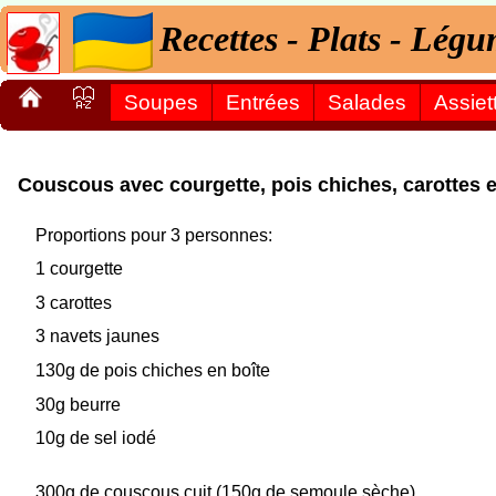
Recettes - Plats - Lég
Soupes
Entrées
Salades
Assiet
Couscous avec courgette, pois chiches, carottes et
Proportions pour 3 personnes:
1 courgette
3 carottes
3 navets jaunes
130g de pois chiches en boîte
30g beurre
10g de sel iodé
300g de couscous cuit (150g de semoule sèche)