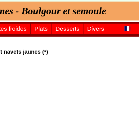
umes - Boulgour et semoule
tes froides
Plats
Desserts
Divers
 navets jaunes (*)