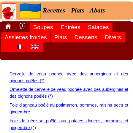
Recettes - Plats - Abats
Soupes
Entrées
Salades
Assiettes froides
Plats
Desserts
Divers
Cervelle de veau pochée avec des aubergines et des
oignons poêlés (*)
Omelette de cervelle de veau pochée avec des aubergines et
des oignons poêlés (*)
Foie d'agneau poêlé au potimarron, pommes, raisins secs et
gingembre
Foie de génisse poêlé aux patates douces, pommes et
gingembre (*)